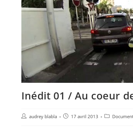
Inédit 01 / Au coeur d
Auteur/autrice
Post
Post
audrey blabla
17 avril 2013
Document
de
published:
category:
la