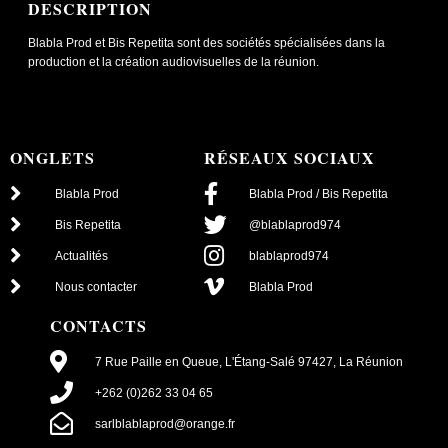
DESCRIPTION
Blabla Prod et Bis Repetita sont des sociétés spécialisées dans la
production et la création audiovisuelles de la réunion.
ONGLETS
RÉSEAUX SOCIAUX
Blabla Prod
Blabla Prod / Bis Repetita
Bis Repetita
@blablaprod974
Actualités
blablaprod974
Nous contacter
Blabla Prod
CONTACTS
7 Rue Paille en Queue, L'Étang-Salé 97427, La Réunion
+262 (0)262 33 04 65
sarlblablaprod@orange.fr