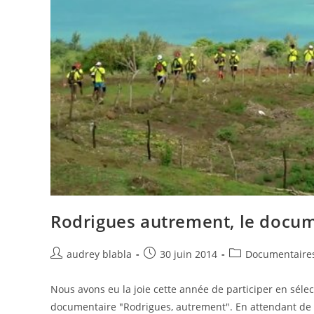
Rodrigues autrement, le docu
Auteur/autrice
Post
Post
audrey blabla
30 juin 2014
Documentaire
de
published:
category:
la
Nous avons eu la joie cette année de participer en sélec
publication :
documentaire "Rodrigues, autrement". En attendant de