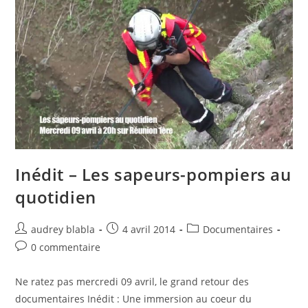
Inédit – Les sapeurs-pompiers au
quotidien
Auteur/autrice
Post
Post
audrey blabla
4 avril 2014
Documentaires
de
published:
category:
Post
0 commentaire
la
comments:
publication :
Ne ratez pas mercredi 09 avril, le grand retour des
documentaires Inédit : Une immersion au coeur du