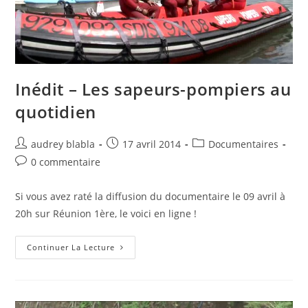
Inédit – Les sapeurs-pompiers au
quotidien
Auteur/autrice
Post
Post
audrey blabla
17 avril 2014
Documentaires
de
published:
category:
Post
0 commentaire
la
comments:
publication :
Si vous avez raté la diffusion du documentaire le 09 avril à
20h sur Réunion 1ère, le voici en ligne !
Inédit
Continuer La Lecture
–
Les
Sapeurs-
Pompiers
Au
Quotidien