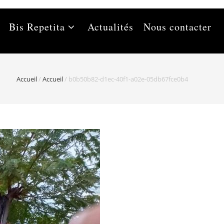
Bis Repetita
Actualités
Nous contacter
Accueil
/
Accueil
/
b0b50b82-d1ec-40f1-a02e-05db67fce0b4