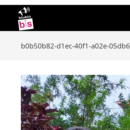
Skip
to
content
b0b50b82-d1ec-40f1-a02e-05db6